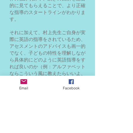
的に見てもらえることで、より正確
な指導のスタートラインがわかりま
す。
それに加えて、村上先生ご自身が実
際に英語の指導をされているため、
アセスメントのアドバイスも画一的
でなく、子どもの特性を理解しなが
ら具体的にどのように英語指導をす
れば良いのか（例：アルファベット
ならこういう風に教えたらいいよ、
この子だったら単語の難しいところ
もやってみれるよ、など）具体的な
Email
Facebook
指導助言が得られます。
同じ生徒さんに対して、プログラム
終了後に希望すれば事後テストが受
けられるため、指導前のアセスメン
トと比べ、どれくらい成長（変化）