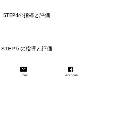
13
STEP4の指導と評価
14
STEP５の指導と評価
15
Email
Facebook
STEP6の指導と評価
16
オンライン指導研修