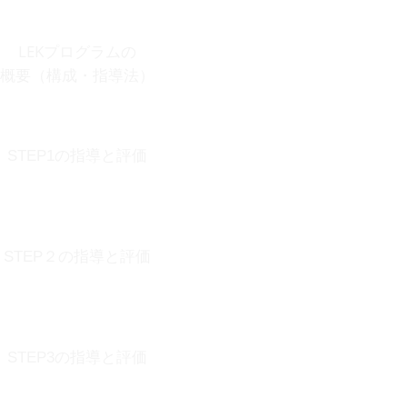
９
LEKプログラムの
​概要（構成・指導法）
１０
STEP1の指導と評価
11
STEP２の指導と評価
12
STEP3の指導と評価