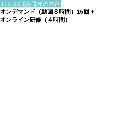
LEK UD認定講座の内容
オンデマンド（動画８時間）15回＋
オンライン研修（４時間）
１
発達障害の基礎知識
２
ディスレクシアと
英語学習の関係
３
読み書きの発達と日本の英語指導の問
題点
４
英語につまずきを抱える子どものケー
ス紹介