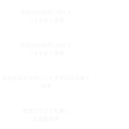
5
視覚認知処理に関する
つまずきと指導
6
聴覚認知処理に関する
つまずきと指導
7
音韻意識を大切にした文字の読み書き
指導
8
教室でできる配慮と
支援教材例